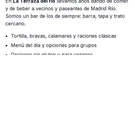
En
La Terraza del rio
llevamos años dando de comer
y de beber a vecinos y paseantes de Madrid Río.
Somos un bar de los de siempre: barra, tapa y trato
cercano.
Tortilla, bravas, calamares y raciones clásicas
Menú del día y opciones para grupos
Opciones sin gluten y para veganos
Nuestra barra manda
Cañas bien tiradas, vermú de grifo los fines de
semana y una cocina que respeta el producto. Si
vienes a pasear por el río, aquí tienes tu parada.
Cómo llegar