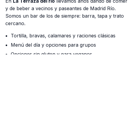
En
La Terraza del rio
llevamos años dando de comer
y de beber a vecinos y paseantes de Madrid Río.
Somos un bar de los de siempre: barra, tapa y trato
cercano.
Tortilla, bravas, calamares y raciones clásicas
Menú del día y opciones para grupos
Opciones sin gluten y para veganos
Nuestra barra manda
Cañas bien tiradas, vermú de grifo los fines de
semana y una cocina que respeta el producto. Si
vienes a pasear por el río, aquí tienes tu parada.
Cómo llegar