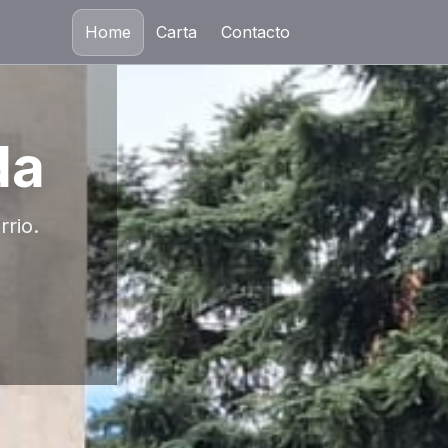
Home
Carta
Contacto
da
rrio.