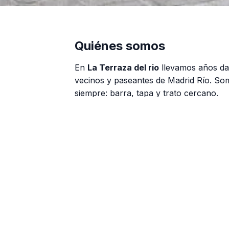
Quiénes somos
En
La Terraza del rio
llevamos años da
vecinos y paseantes de Madrid Río. So
siempre: barra, tapa y trato cercano.
Tortilla, bravas, calamares y raciones
Menú del día y opciones para grupo
Opciones sin gluten y para veganos