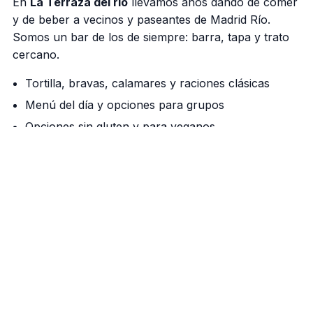
En
La Terraza del rio
llevamos años dando de comer
y de beber a vecinos y paseantes de Madrid Río.
Somos un bar de los de siempre: barra, tapa y trato
cercano.
Tortilla, bravas, calamares y raciones clásicas
Menú del día y opciones para grupos
Opciones sin gluten y para veganos
Nuestra barra manda
Cañas bien tiradas, vermú de grifo los fines de
semana y una cocina que respeta el producto. Si
vienes a pasear por el río, aquí tienes tu parada.
Cómo llegar