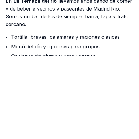
En
La Terraza del rio
llevamos años dando de comer
y de beber a vecinos y paseantes de Madrid Río.
Somos un bar de los de siempre: barra, tapa y trato
cercano.
Tortilla, bravas, calamares y raciones clásicas
Menú del día y opciones para grupos
Opciones sin gluten y para veganos
Nuestra barra manda
Cañas bien tiradas, vermú de grifo los fines de
semana y una cocina que respeta el producto. Si
vienes a pasear por el río, aquí tienes tu parada.
Cómo llegar