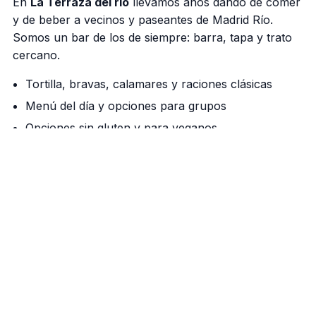
En
La Terraza del rio
llevamos años dando de comer
y de beber a vecinos y paseantes de Madrid Río.
Somos un bar de los de siempre: barra, tapa y trato
cercano.
Tortilla, bravas, calamares y raciones clásicas
Menú del día y opciones para grupos
Opciones sin gluten y para veganos
Nuestra barra manda
Cañas bien tiradas, vermú de grifo los fines de
semana y una cocina que respeta el producto. Si
vienes a pasear por el río, aquí tienes tu parada.
Cómo llegar