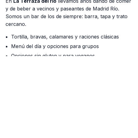
En
La Terraza del rio
llevamos años dando de comer
y de beber a vecinos y paseantes de Madrid Río.
Somos un bar de los de siempre: barra, tapa y trato
cercano.
Tortilla, bravas, calamares y raciones clásicas
Menú del día y opciones para grupos
Opciones sin gluten y para veganos
Nuestra barra manda
Cañas bien tiradas, vermú de grifo los fines de
semana y una cocina que respeta el producto. Si
vienes a pasear por el río, aquí tienes tu parada.
Cómo llegar