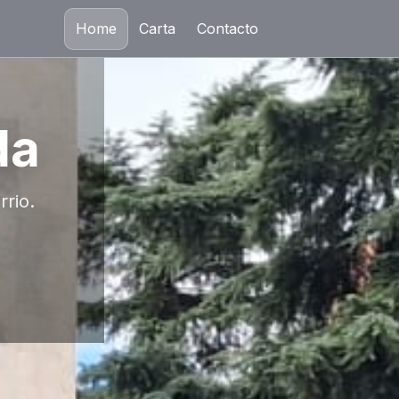
Home
Carta
Contacto
da
rrio.