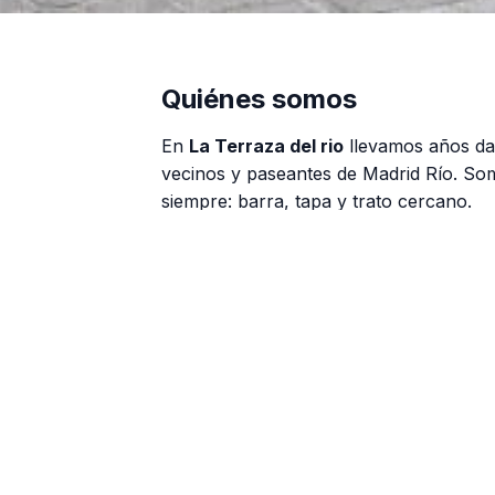
Quiénes somos
En
La Terraza del rio
llevamos años da
vecinos y paseantes de Madrid Río. So
siempre: barra, tapa y trato cercano.
Tortilla, bravas, calamares y raciones
Menú del día y opciones para grupo
Opciones sin gluten y para veganos