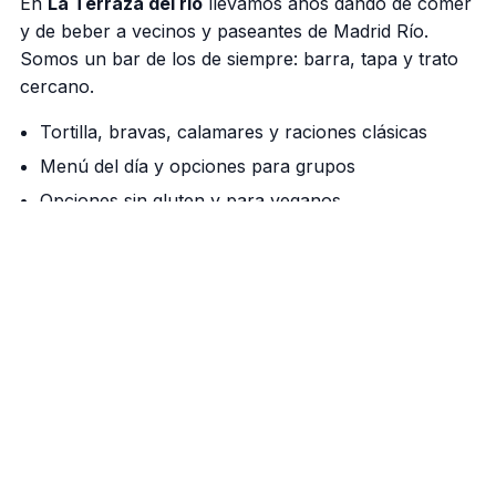
En
La Terraza del rio
llevamos años dando de comer
y de beber a vecinos y paseantes de Madrid Río.
Somos un bar de los de siempre: barra, tapa y trato
cercano.
Tortilla, bravas, calamares y raciones clásicas
Menú del día y opciones para grupos
Opciones sin gluten y para veganos
Nuestra barra manda
Cañas bien tiradas, vermú de grifo los fines de
semana y una cocina que respeta el producto. Si
vienes a pasear por el río, aquí tienes tu parada.
Cómo llegar