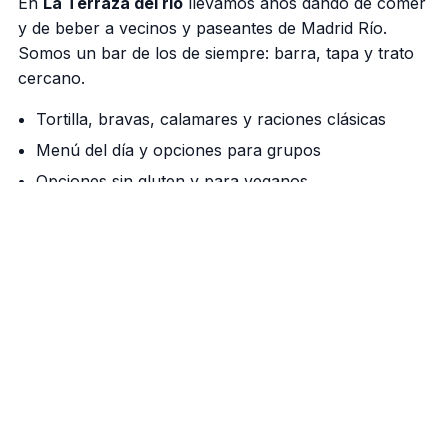
En
La Terraza del rio
llevamos años dando de comer
y de beber a vecinos y paseantes de Madrid Río.
Somos un bar de los de siempre: barra, tapa y trato
cercano.
Tortilla, bravas, calamares y raciones clásicas
Menú del día y opciones para grupos
Opciones sin gluten y para veganos
Nuestra barra manda
Cañas bien tiradas, vermú de grifo los fines de
semana y una cocina que respeta el producto. Si
vienes a pasear por el río, aquí tienes tu parada.
Cómo llegar