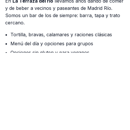
En
La Terraza del rio
llevamos años dando de comer
y de beber a vecinos y paseantes de Madrid Río.
Somos un bar de los de siempre: barra, tapa y trato
cercano.
Tortilla, bravas, calamares y raciones clásicas
Menú del día y opciones para grupos
Opciones sin gluten y para veganos
Nuestra barra manda
Cañas bien tiradas, vermú de grifo los fines de
semana y una cocina que respeta el producto. Si
vienes a pasear por el río, aquí tienes tu parada.
Cómo llegar