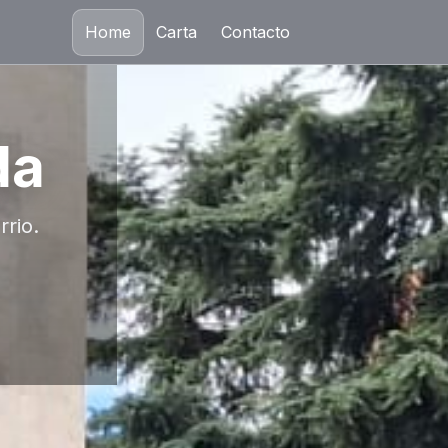
Home
Carta
Contacto
da
rrio.