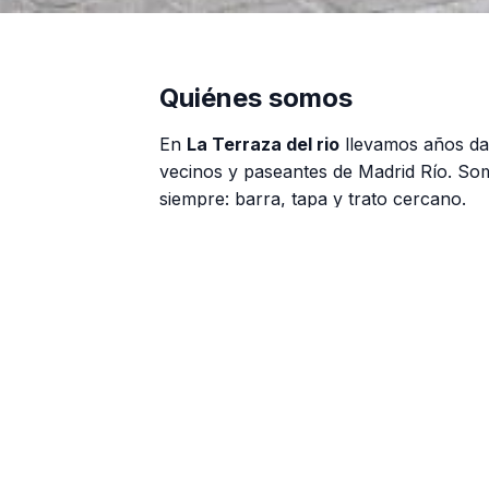
Quiénes somos
En
La Terraza del rio
llevamos años da
vecinos y paseantes de Madrid Río. So
siempre: barra, tapa y trato cercano.
Tortilla, bravas, calamares y raciones
Menú del día y opciones para grupo
Opciones sin gluten y para veganos