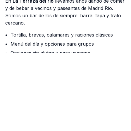
En
La Terraza del rio
llevamos años dando de comer
y de beber a vecinos y paseantes de Madrid Río.
Somos un bar de los de siempre: barra, tapa y trato
cercano.
Tortilla, bravas, calamares y raciones clásicas
Menú del día y opciones para grupos
Opciones sin gluten y para veganos
Nuestra barra manda
Cañas bien tiradas, vermú de grifo los fines de
semana y una cocina que respeta el producto. Si
vienes a pasear por el río, aquí tienes tu parada.
Cómo llegar