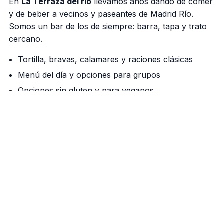
En
La Terraza del rio
llevamos años dando de comer
y de beber a vecinos y paseantes de Madrid Río.
Somos un bar de los de siempre: barra, tapa y trato
cercano.
Tortilla, bravas, calamares y raciones clásicas
Menú del día y opciones para grupos
Opciones sin gluten y para veganos
Nuestra barra manda
Cañas bien tiradas, vermú de grifo los fines de
semana y una cocina que respeta el producto. Si
vienes a pasear por el río, aquí tienes tu parada.
Cómo llegar