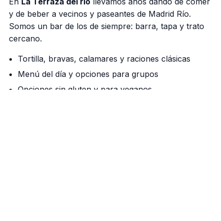
En
La Terraza del rio
llevamos años dando de comer
y de beber a vecinos y paseantes de Madrid Río.
Somos un bar de los de siempre: barra, tapa y trato
cercano.
Tortilla, bravas, calamares y raciones clásicas
Menú del día y opciones para grupos
Opciones sin gluten y para veganos
Nuestra barra manda
Cañas bien tiradas, vermú de grifo los fines de
semana y una cocina que respeta el producto. Si
vienes a pasear por el río, aquí tienes tu parada.
Cómo llegar