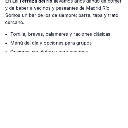
En
La Terraza del rio
llevamos años dando de comer
y de beber a vecinos y paseantes de Madrid Río.
Somos un bar de los de siempre: barra, tapa y trato
cercano.
Tortilla, bravas, calamares y raciones clásicas
Menú del día y opciones para grupos
Opciones sin gluten y para veganos
Nuestra barra manda
Cañas bien tiradas, vermú de grifo los fines de
semana y una cocina que respeta el producto. Si
vienes a pasear por el río, aquí tienes tu parada.
Cómo llegar