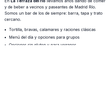
En
La Terraza del rio
llevamos años dando de comer
y de beber a vecinos y paseantes de Madrid Río.
Somos un bar de los de siempre: barra, tapa y trato
cercano.
Tortilla, bravas, calamares y raciones clásicas
Menú del día y opciones para grupos
Opciones sin gluten y para veganos
Nuestra barra manda
Cañas bien tiradas, vermú de grifo los fines de
semana y una cocina que respeta el producto. Si
vienes a pasear por el río, aquí tienes tu parada.
Cómo llegar