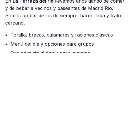
En
La Terraza del rio
llevamos años dando de comer
y de beber a vecinos y paseantes de Madrid Río.
Somos un bar de los de siempre: barra, tapa y trato
cercano.
Tortilla, bravas, calamares y raciones clásicas
Menú del día y opciones para grupos
Opciones sin gluten y para veganos
Nuestra barra manda
Cañas bien tiradas, vermú de grifo los fines de
semana y una cocina que respeta el producto. Si
vienes a pasear por el río, aquí tienes tu parada.
Cómo llegar