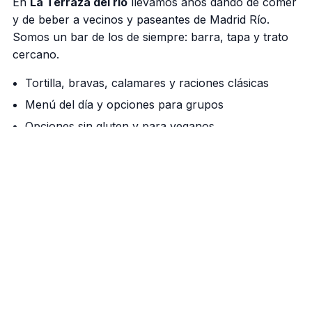
En
La Terraza del rio
llevamos años dando de comer
y de beber a vecinos y paseantes de Madrid Río.
Somos un bar de los de siempre: barra, tapa y trato
cercano.
Tortilla, bravas, calamares y raciones clásicas
Menú del día y opciones para grupos
Opciones sin gluten y para veganos
Nuestra barra manda
Cañas bien tiradas, vermú de grifo los fines de
semana y una cocina que respeta el producto. Si
vienes a pasear por el río, aquí tienes tu parada.
Cómo llegar