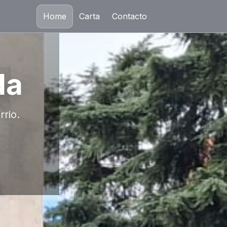
Home
Carta
Contacto
da
rrio.