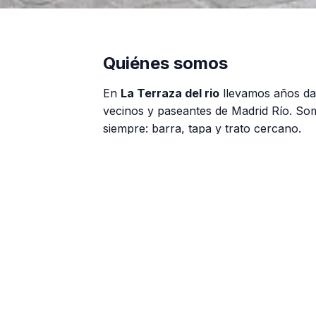
Quiénes somos
En
La Terraza del rio
llevamos años da
vecinos y paseantes de Madrid Río. So
siempre: barra, tapa y trato cercano.
Tortilla, bravas, calamares y raciones
Menú del día y opciones para grupo
Opciones sin gluten y para veganos